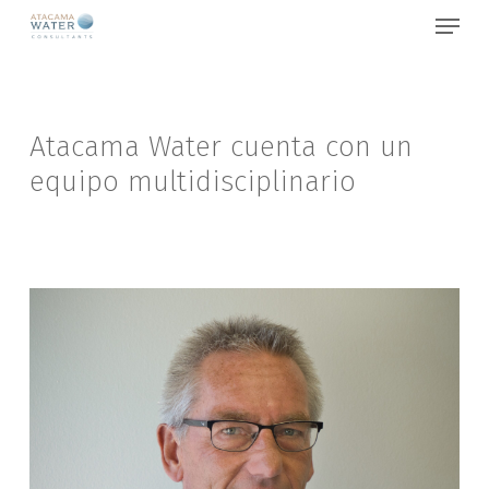
Menu
Skip
to
Close
main
Menu
content
Atacama
Water
cuenta
con
un
equipo
multidisciplinario